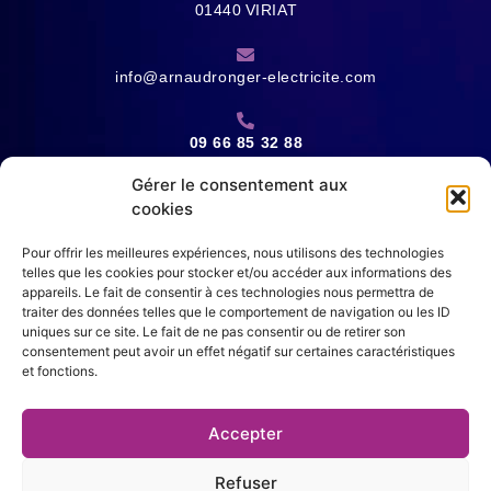
01440
VIRIAT
info@arnaudronger-electricite.com
09 66 85 32 88
Gérer le consentement aux
cookies
Du lundi au jeudi
de 8h à 18h
Le vendredi
de 8h à 17h
Pour offrir les meilleures expériences, nous utilisons des technologies
telles que les cookies pour stocker et/ou accéder aux informations des
ZONES D'INTERVENTION
appareils. Le fait de consentir à ces technologies nous permettra de
traiter des données telles que le comportement de navigation ou les ID
uniques sur ce site. Le fait de ne pas consentir ou de retirer son
Viriat, Bourg-en-Bresse, Péronnas, Servas, Pont d’Ain, Tossiat,
consentement peut avoir un effet négatif sur certaines caractéristiques
Jayat, Vonnas, Ceyzeriat, Ambérieu-en-Bugey, Saint-Denis-les-
et fonctions.
bourg, Attignat, Montrevel-en-Bresse, Saint Etienne du Bois…
Accepter
Refuser